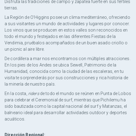
Disfruta las tradiciones de campo y zapatea fuerte en sus fértiles
tierras.
La Región de O’Higgins posee un clima mediterráneo, ofreciendo
a sus visitantes un mundo de actividades y lugares por conocer.
Los vinos que se producen en estos valles son reconocidos en
todo el mundo y festejados en las diferentes Fiestas de la
Vendimia, pruébalos acompañados de un buen asado criollo o
un picnic al aire libre.
De cordillera a mar nos encontramos con múltiples atracciones.
En los pies de los Andes se ubica Sewell, Patrimonio de la
Humanidad, conocida como la ciudad de las escaleras, en tu
visita te sorprenderás por sus construcciones y rica historia de
la minería de nuestro país.
En la costa,
riders
de todo el mundo se reúnen en Punta de Lobos
para celebrar el Ceremonial de surf, mientras que Pichilemu ha
sido bautizada como la capital nacional del surf y Matanzas, el
balneario ideal para desarrollar actividades outdoor y deportes
acuáticos.
Dirección Regional: