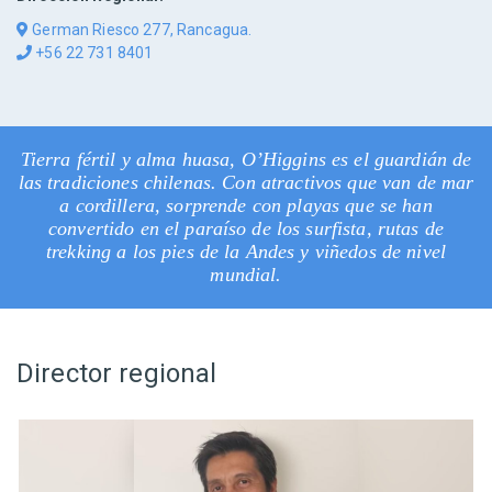
German Riesco 277, Rancagua.
+56 22 731 8401
Tierra fértil y alma huasa, O’Higgins es el guardián de
las tradiciones chilenas. Con atractivos que van de mar
a cordillera, sorprende con playas que se han
convertido en el paraíso de los surfista, rutas de
trekking a los pies de la Andes y viñedos de nivel
mundial.
Director regional