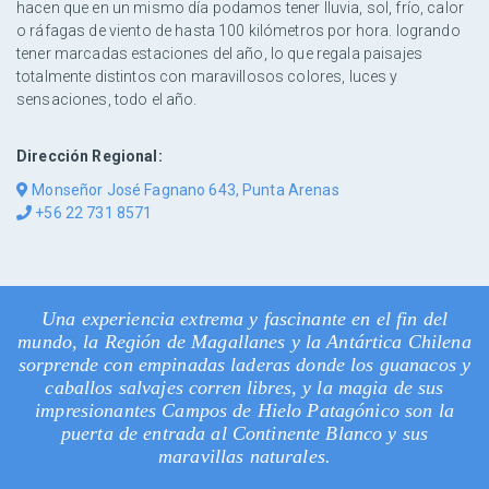
hacen que en un mismo día podamos tener lluvia, sol, frío, calor
o ráfagas de viento de hasta 100 kilómetros por hora. logrando
tener marcadas estaciones del año, lo que regala paisajes
totalmente distintos con maravillosos colores, luces y
sensaciones, todo el año.
Dirección Regional:
Monseñor José Fagnano 643, Punta Arenas
+56 22 731 8571
Una experiencia extrema y fascinante en el fin del
mundo, la Región de Magallanes y la Antártica Chilena
sorprende con empinadas laderas donde los guanacos y
caballos salvajes corren libres, y la magia de sus
impresionantes Campos de Hielo Patagónico son la
puerta de entrada al Continente Blanco y sus
maravillas naturales.