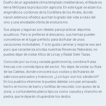
Dueño de un agradable clima templado mediterráneo, el Maule es
tierra fértil para la producción agrícola. En este lugar se alzan los
enigmáticos cordones de la Cordillera de los Andes, donde
nacen extensos viñedos que han logrado dar vida a rutas del
vino y una envidiable oferta de enoturismo.
Sus playas y lagunas son ideales para practicar deportes
acuáticos. Pero si prefieres el descanso, sus termas pueden
convertirse en el lugar perfecto para disfrutar de unas
vacaciones inolvidables. Y si te gusta caminar y respirar ese aire
puro que caracteriza a todas nuestras Reservas Naturales, no
puedes dejar de visitar Altos de Lircay y Radal Siete Tazas.
Conocido por su rica y variada gastronomía, combina frutas
frescas con comida típica del sector. No dejes de visitar su Ruta
de las Caletas, donde conocerá sus costas y disfrutarás de
sabrosos pescados y mariscos. ¿Los tuyo son los sándwich?
En los pueblos interiores te puedes deleitar con pan amasado
hecho en horno de barro y tortillas de rescoldo con queso de la
zona, o contundentes platos típicos como cazuela y chancho en
piedra, que te dejarán chupándote los dedos.