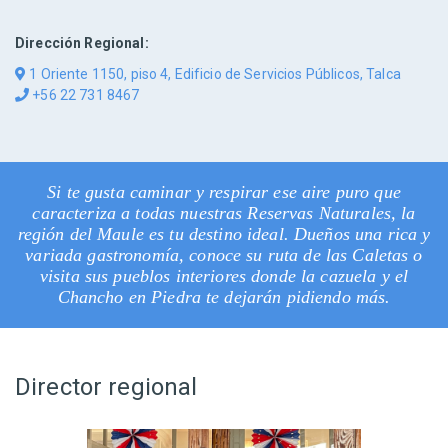
Dirección Regional:
1 Oriente 1150, piso 4, Edificio de Servicios Públicos, Talca
+56 22 731 8467
Si te gusta caminar y respirar ese aire puro que
caracteriza a todas nuestras Reservas Naturales, la
región del Maule es tu destino ideal. Dueños una rica y
variada gastronomía, conoce su ruta de las Caletas o
visita sus pueblos interiores donde la cazuela y el
Chancho en Piedra te dejarán pidiendo más.
Director regional