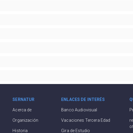
SERNATUR
ENLACES DE INTERÉS
Q
Acerca de
Banco Audiovisual
P
Organización
Vacaciones Tercera Edad
r
o
Historia
Gira de Estudio