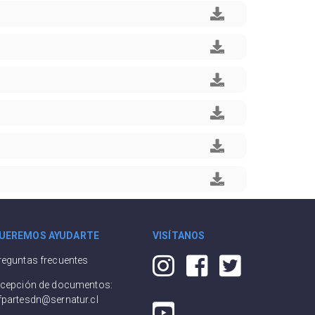
UEREMOS AYUDARTE
VISÍTANOS
reguntas frecuentes
ecepción de documentos:
fpartesdn@sernatur.cl