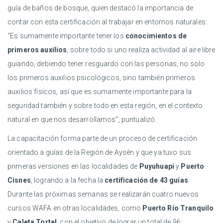
guía de baños de bosque, quien destacó la importancia de
contar con esta certificación al trabajar en entornos naturales:
“Es sumamente importante tener los
conocimientos de
primeros auxilios
, sobre todo si uno realiza actividad al aire libre
guiando, debiendo tener resguardo con las personas, no solo
los primeros auxilios psicológicos, sino también primeros
auxilios físicos, así que es sumamente importante para la
seguridad también y sobre todo en esta región, en el contexto
natural en que nos desarrollamos”, puntualizó.
La capacitación forma parte de un proceso de certificación
orientado a guías de la Región de Aysén y que ya tuvo sus
primeras versiones en las localidades de
Puyuhuapi
y
Puerto
Cisnes
, logrando a la fecha la
certificación de 43 guías
.
Durante las próximas semanas se realizarán cuatro nuevos
cursos WAFA en otras localidades, como
Puerto Río Tranquilo
y
Caleta Tortel
, con el objetivo de lograr un total de 96