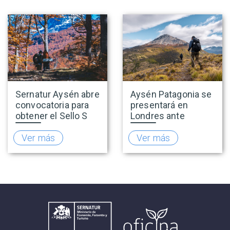
Sernatur Aysén abre
Aysén Patagonia se
convocatoria para
presentará en
obtener el Sello S
Londres ante
de Sustentabilidad
operadores
Turística
turísticos y prensa
Ver más
Ver más
especializada