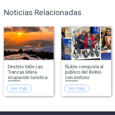
Noticias Relacionadas
Destino Valle Las
Ñuble conquista al
Trancas lidera
público del Biobío
ocupación turística
con exitoso
nacional durante
lanzamiento de la
vacaciones de
temporada de
Ver más
Ver más
invierno y proyecta
invierno 2026
una positiva
temporada