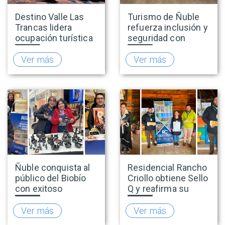
Destino Valle Las
Turismo de Ñuble
Trancas lidera
refuerza inclusión y
ocupación turística
seguridad con
nacional durante
capacitaciones en
vacaciones de
accesibilidad y
Ver más
Ver más
invierno y proyecta
prevención de la
una positiva
explotación sexual
temporada
infantil en viajes y
turismo
Ñuble conquista al
Residencial Rancho
público del Biobío
Criollo obtiene Sello
con exitoso
Q y reafirma su
lanzamiento de la
compromiso con la
temporada de
calidad turística
Ver más
Ver más
invierno 2026