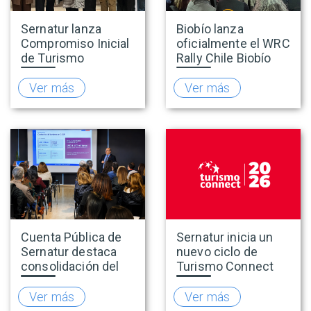
Sernatur lanza
Biobío lanza
Compromiso Inicial
oficialmente el WRC
de Turismo
Rally Chile Biobío
Accesible para
2026 con 141
promover una
empresas
Ver más
Ver más
oferta turística más
adheridas al Sello
inclusiva
Rally
Cuenta Pública de
Sernatur inicia un
Sernatur destaca
nuevo ciclo de
consolidación del
Turismo Connect
turismo en 2025 y
para fortalecer la
presenta hoja de
inteligencia de
Ver más
Ver más
ruta para fortalecer
mercado de la