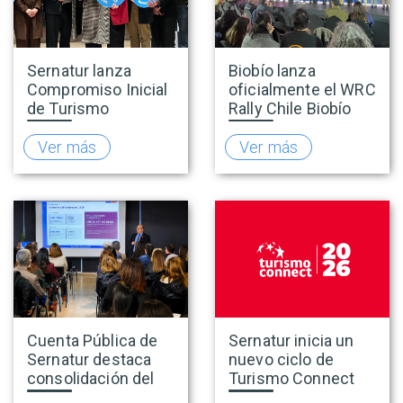
Sernatur lanza
Biobío lanza
Compromiso Inicial
oficialmente el WRC
de Turismo
Rally Chile Biobío
Accesible para
2026 con 141
promover una
empresas
Ver más
Ver más
oferta turística más
adheridas al Sello
inclusiva
Rally
Cuenta Pública de
Sernatur inicia un
Sernatur destaca
nuevo ciclo de
consolidación del
Turismo Connect
turismo en 2025 y
para fortalecer la