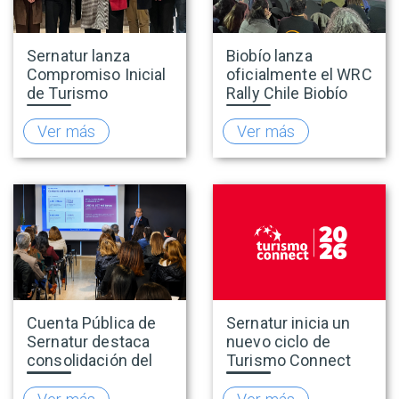
Sernatur lanza
Biobío lanza
Compromiso Inicial
oficialmente el WRC
de Turismo
Rally Chile Biobío
Accesible para
2026 con 141
promover una
empresas
Ver más
Ver más
oferta turística más
adheridas al Sello
inclusiva
Rally
Cuenta Pública de
Sernatur inicia un
Sernatur destaca
nuevo ciclo de
consolidación del
Turismo Connect
turismo en 2025 y
para fortalecer la
presenta hoja de
inteligencia de