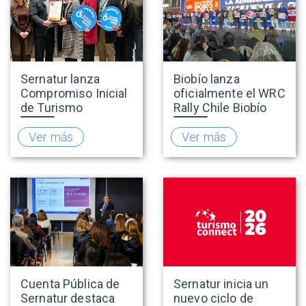
Sernatur lanza
Biobío lanza
Compromiso Inicial
oficialmente el WRC
de Turismo
Rally Chile Biobío
Accesible para
2026 con 141
promover una
empresas
Ver más
Ver más
oferta turística más
adheridas al Sello
inclusiva
Rally
Cuenta Pública de
Sernatur inicia un
Sernatur destaca
nuevo ciclo de