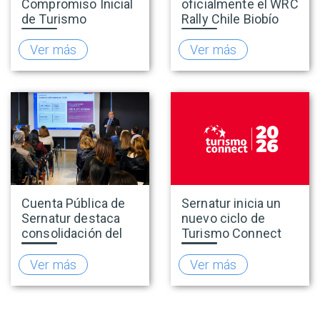
Compromiso Inicial
oficialmente el WRC
de Turismo
Rally Chile Biobío
Accesible para
2026 con 141
promover una
empresas
Ver más
Ver más
oferta turística más
adheridas al Sello
inclusiva
Rally
Cuenta Pública de
Sernatur inicia un
Sernatur destaca
nuevo ciclo de
consolidación del
Turismo Connect
turismo en 2025 y
para fortalecer la
presenta hoja de
inteligencia de
Ver más
Ver más
ruta para fortalecer
mercado de la
la competitividad
industria turística
del sector