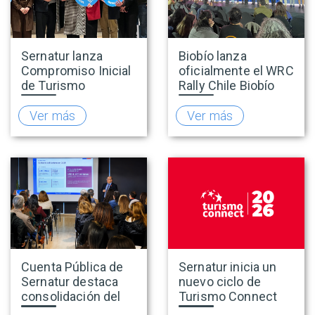
Sernatur lanza
Biobío lanza
Compromiso Inicial
oficialmente el WRC
de Turismo
Rally Chile Biobío
Accesible para
2026 con 141
promover una
empresas
Ver más
Ver más
oferta turística más
adheridas al Sello
inclusiva
Rally
Cuenta Pública de
Sernatur inicia un
Sernatur destaca
nuevo ciclo de
consolidación del
Turismo Connect
turismo en 2025 y
para fortalecer la