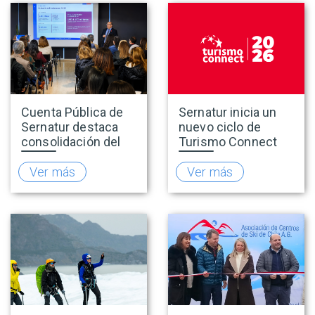
Cuenta Pública de
Sernatur inicia un
Sernatur destaca
nuevo ciclo de
consolidación del
Turismo Connect
turismo en 2025 y
para fortalecer la
presenta hoja de
inteligencia de
Ver más
Ver más
ruta para fortalecer
mercado de la
la competitividad
industria turística
del sector