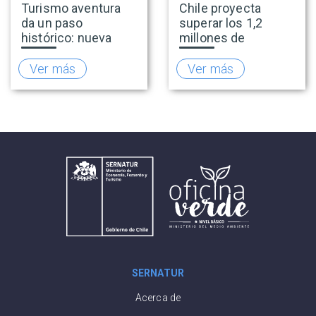
Turismo aventura
Chile proyecta
da un paso
superar los 1,2
histórico: nueva
millones de
normativa incorpora
visitantes y
el salto bungee y
consolidarse como
Ver más
Ver más
refuerza
la capital del
estándares de
turismo de nieve del
seguridad
hemisferio sur
SERNATUR
Acerca de