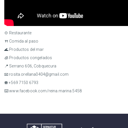
🍲 Restaurante
🍴 Comida al paso
🌊 Productos del mar
🧊 Productos congelados
📍 Serrano 606, Cobquecura
📧 rosita.orellana0404@gmail.com
☎️ +569 7150 6793
⌨️ www.facebook.com/reina.marina.5458