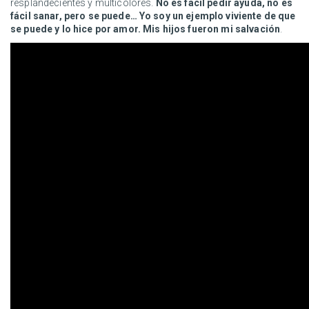
resplandecientes y multicolores.
No es fácil pedir ayuda, no es
fácil sanar, pero se puede… Yo soy un ejemplo viviente de que
se puede y lo hice por amor. Mis hijos fueron mi salvación
.