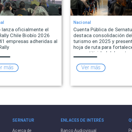
al
Nacional
 lanza oficialmente el
Cuenta Pública de Sernatu
ally Chile Biobío 2026
destaca consolidación de
41 empresas adheridas al
turismo en 2025 y presen
Rally
hoja de ruta para fortalece
competitividad del sector
r más
Ver más
SERNATUR
ENLACES DE INTERÉS
Q
Acerca de
Banco Audiovisual
P