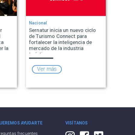
Nacional
r
Sernatur inicia un nuevo ciclo
l
de Turismo Connect para
ta
fortalecer la inteligencia de
r la
mercado de la industria
turística
Ver más
UEREMOS AYUDARTE
VISÍTANOS
reguntas frecuentes