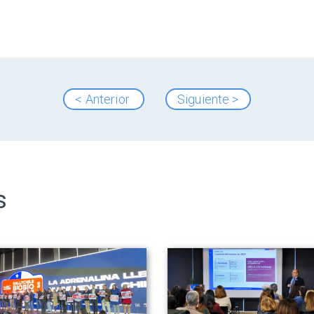
< Anterior
Siguiente >
s