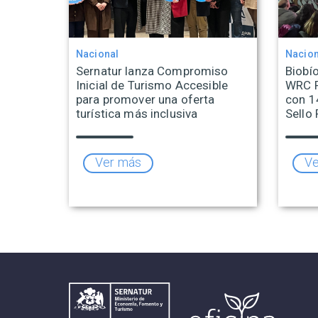
Nacional
Nacion
Sernatur lanza Compromiso
Biobío
Inicial de Turismo Accesible
WRC R
para promover una oferta
con 1
turística más inclusiva
Sello 
Ver más
Ve