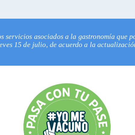
os servicios asociados a la gastronomía que p
ueves 15 de julio, de acuerdo a la actualizaci