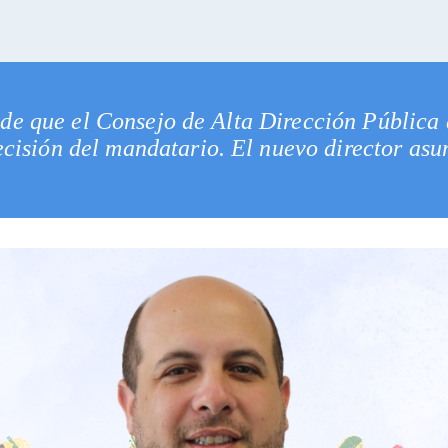
 de que el Consejo de Alta Dirección Pública 
cisión del mandatario. El nuevo director asu