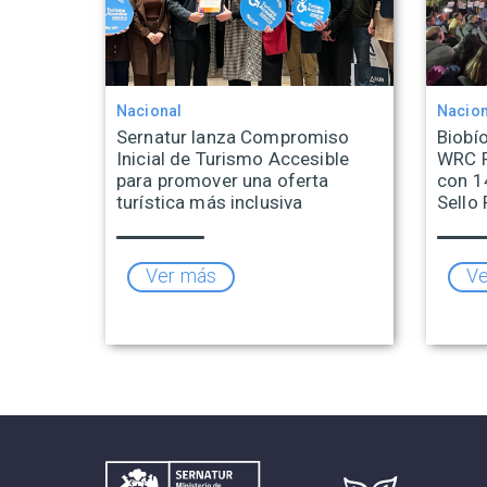
Nacional
Nacion
Sernatur lanza Compromiso
Biobío
Inicial de Turismo Accesible
WRC R
para promover una oferta
con 1
turística más inclusiva
Sello 
Ver más
Ve