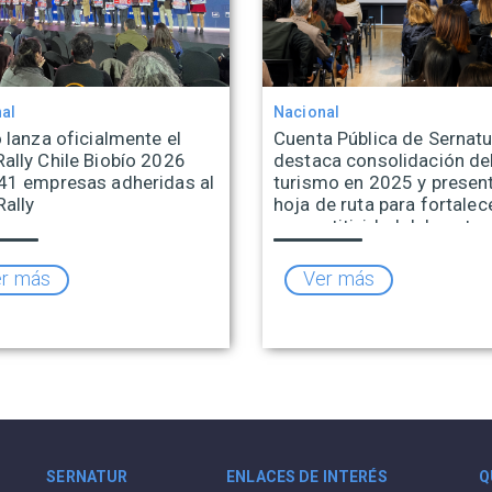
al
Nacional
 lanza oficialmente el
Cuenta Pública de Sernatu
ally Chile Biobío 2026
destaca consolidación de
41 empresas adheridas al
turismo en 2025 y presen
Rally
hoja de ruta para fortalece
competitividad del sector
r más
Ver más
SERNATUR
ENLACES DE INTERÉS
Q