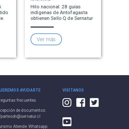
5:
Hito nacional: 28 guías
tido
indígenas de Antofagasta
de
obtienen Sello Q de Sernatur
Ver más
UEREMOS AYUDARTE
VISÍTANOS
reguntas frecuentes
ecepción de documentos:
fpartesdn@sernatur.cl
urismo Atiende: Whatsapp