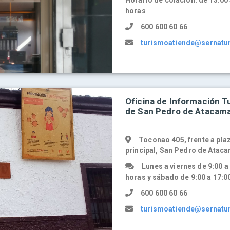
Horario de colación: de 13:00 
horas
600 600 60 66
turismoatiende@sernatur
Oficina de Información Tu
de San Pedro de Atacam
Toconao 405, frente a pla
principal, San Pedro de Atac
Lunes a viernes de 9:00 a
horas y sábado de 9:00 a 17:0
600 600 60 66
turismoatiende@sernatur