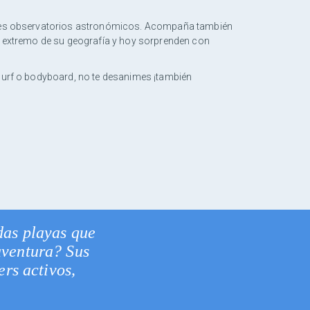
ejores observatorios astronómicos. Acompaña también
lo extremo de su geografía y hoy sorprenden con
 surf o bodyboard, no te desanimes ¡también
das playas que
aventura? Sus
rs activos,