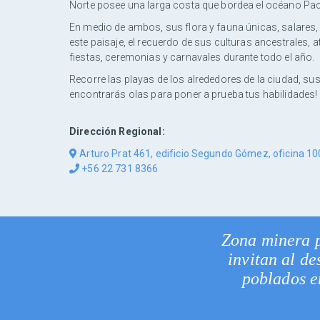
Norte posee una larga costa que bordea el océano Pací
En medio de ambos, sus flora y fauna únicas, salares
este paisaje, el recuerdo de sus culturas ancestrales,
fiestas, ceremonias y carnavales durante todo el año.
Recorre las playas de los alrededores de la ciudad, su
encontrarás olas para poner a prueba tus habilidades!
Dirección Regional:
Arturo Prat 461, edificio Segundo Gómez, oficina 1
+56 22 731 8366
Zona minera p
invitan al d
poblados e