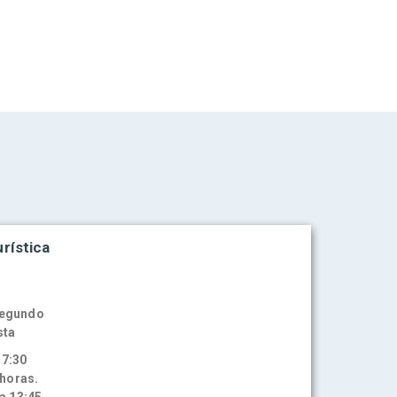
rística
 Segundo
sta
17:30
 horas.