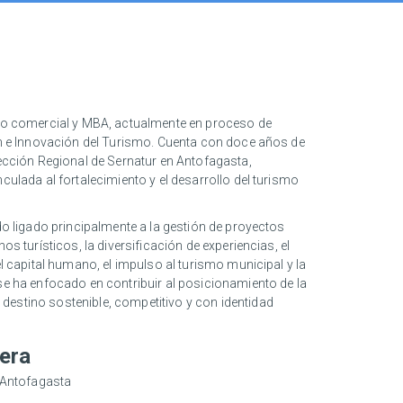
ero comercial y MBA, actualmente en proceso de
ón e Innovación del Turismo. Cuenta con doce años de
rección Regional de Sernatur en Antofagasta,
culada al fortalecimiento y el desarrollo del turismo
do ligado principalmente a la gestión de proyectos
os turísticos, la diversificación de experiencias, el
el capital humano, el impulso al turismo municipal y la
se ha enfocado en contribuir al posicionamiento de la
estino sostenible, competitivo y con identidad
era
r Antofagasta