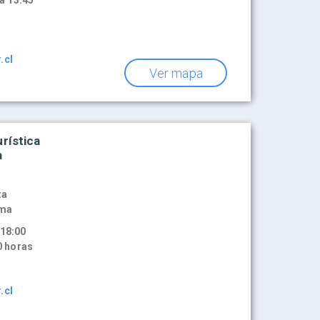
a 13:45
.cl
Ver mapa
rística
a
za
ama
 18:00
0 horas
.cl