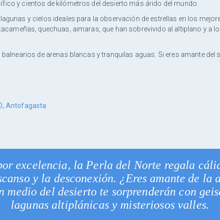
fico y cientos de kilómetros del desierto más árido del mundo.
, lagunas y cielos ideales para la observación de estrellas en los m
 atacameñas, quechuas, aimaras, que han sobrevivido al altiplano y a 
s balnearios de arenas blancas y tranquilas aguas. Si eres amante del
00, Antofagasta
or excelencia, la Perla del Norte regala cáli
escanso y la desconexión. ¿Eres amante de la 
n medio del desierto te sorprenderán con geise
lagunas altiplánicas y misteriosos valles.