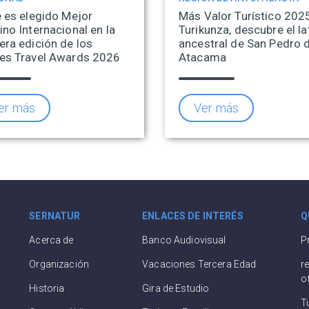
e es elegido Mejor
Más Valor Turístico 202
ino Internacional en la
Turikunza, descubre el la
era edición de los
ancestral de San Pedro 
es Travel Awards 2026
Atacama
er más
Ver más
SERNATUR
ENLACES DE INTERÉS
Q
Acerca de
Banco Audiovisual
P
Organización
Vacaciones Tercera Edad
r
o
Historia
Gira de Estudio
T