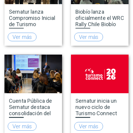
Sernatur lanza
Biobío lanza
Compromiso Inicial
oficialmente el WRC
de Turismo
Rally Chile Biobío
Accesible para
2026 con 141
promover una
empresas
Ver más
Ver más
oferta turística más
adheridas al Sello
inclusiva
Rally
Cuenta Pública de
Sernatur inicia un
Sernatur destaca
nuevo ciclo de
consolidación del
Turismo Connect
turismo en 2025 y
para fortalecer la
presenta hoja de
inteligencia de
Ver más
Ver más
ruta para fortalecer
mercado de la