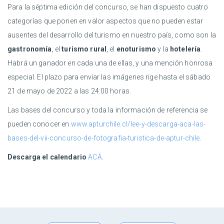
Para la séptima edición del concurso, se han dispuesto cuatro
categorías que ponen en valor aspectos que no pueden estar
ausentes del desarrollo del turismo en nuestro país, como son la
gastronomía
, el
turismo rural
, el
enoturismo
y la
hotelería
.
Habrá un ganador en cada una de ellas, y una mención honrosa
especial. El plazo para enviar las imágenes rige hasta el sábado
21 de mayo de 2022 a las 24:00 horas.
Las bases del concurso y toda la información de referencia se
pueden conocer en
www.apturchile.cl/lee-y-descarga-aca-las-
bases-del-vii-concurso-de-fotografia-turistica-de-aptur-chile
.
Descarga el calendario
ACÁ
.