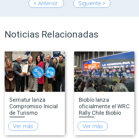
< Anterior
Siguiente >
Noticias Relacionadas
Sernatur lanza
Biobío lanza
Compromiso Inicial
oficialmente el WRC
de Turismo
Rally Chile Biobío
Accesible para
2026 con 141
promover una
empresas
Ver más
Ver más
oferta turística más
adheridas al Sello
inclusiva
Rally