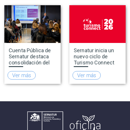
Cuenta Pública de
Sernatur inicia un
Sernatur destaca
nuevo ciclo de
consolidación del
Turismo Connect
turismo en 2025 y
para fortalecer la
presenta hoja de
inteligencia de
Ver más
Ver más
ruta para fortalecer
mercado de la
la competitividad
industria turística
del sector