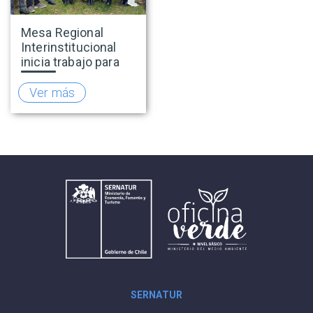
Mesa Regional
Interinstitucional
inicia trabajo para
fortalecer el
turismo rural en
Ver más
O’Higgins
SERNATUR