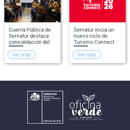
Cuenta Pública de
Sernatur inicia un
Sernatur destaca
nuevo ciclo de
consolidación del
Turismo Connect
turismo en 2025 y
para fortalecer la
presenta hoja de
inteligencia de
Ver más
Ver más
ruta para fortalecer
mercado de la
la competitividad
industria turística
del sector