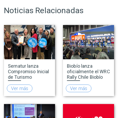
Noticias Relacionadas
Sernatur lanza
Biobío lanza
Compromiso Inicial
oficialmente el WRC
de Turismo
Rally Chile Biobío
Accesible para
2026 con 141
promover una
empresas
Ver más
Ver más
oferta turística más
adheridas al Sello
inclusiva
Rally