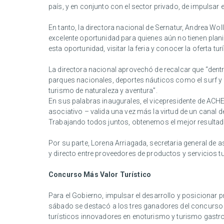
país, y en conjunto con el sector privado, de impulsar e
En tanto, la directora nacional de Sernatur, Andrea Wol
excelente oportunidad para quienes aún no tienen pla
esta oportunidad, visitar la feria y conocer la oferta tu
La directora nacional aprovechó de recalcar que “dentro
parques nacionales, deportes náuticos como el surf y 
turismo de naturaleza y aventura”.
En sus palabras inaugurales, el vicepresidente de ACHE
asociativo – valida una vez más la virtud de un canal 
Trabajando todos juntos, obtenemos el mejor resultado p
Por su parte, Lorena Arriagada, secretaria general de a
y directo entre proveedores de productos y servicios t
Concurso Más Valor Turístico
Para el Gobierno, impulsar el desarrollo y posicionar 
sábado se destacó a los tres ganadores del concurso 
turísticos innovadores en enoturismo y turismo gast