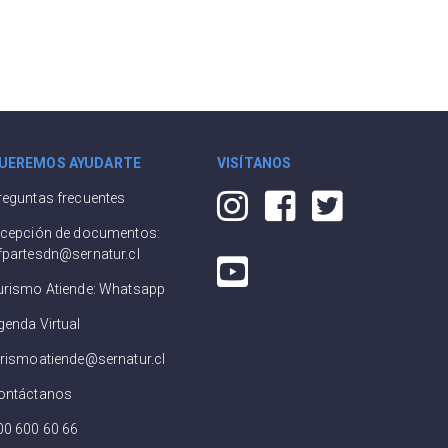
UEREMOS AYUDARTE
VISÍTANOS
reguntas frecuentes
ecepción de documentos:
fpartesdn@sernatur.cl
urismo Atiende: Whatsapp
genda Virtual
urismoatiende@sernatur.cl
ontáctanos
00 600 60 66