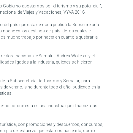
mo Gobierno apostamos por el turismo y su potencial”,
ernacional de Viajes y Vacaciones, VYVA 2018.
no del país que esta semana publicó la Subsecretaría
 noche en los destinos del país, de los cuales el
mos mucho trabajo por hacer en cuanto a quebrar la
rectora nacional de Sernatur, Andrea Wolleter; y el
dades ligadas a la industria, quienes se hicieron
és de la Subsecretaría de Turismo y Sernatur, para
es de verano, sino durante todo el año, pudiendo en la
sticas.
terno porque esta es una industria que dinamiza las
ta turística, con promociones y descuentos, concursos,
o ejemplo del esfuerzo que estamos haciendo, como