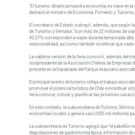
“El turismo dinamiza nuestra economía, es clave en la
destacó el ministro de Economía, Fomento y Turismo, 
El secretario de Estado subrayó, además, que según las
de Turismo y Sernatur, “son más de 22 millones de viaj
42,37% corresponden a viajes durante temporada alta.
estacionalidad, así como también incentivar que cada 
La séptima versión de la feria convocó, además del mini
vicepresidente de la Asociación Chilena de Empresas de
presente en la Explanada del Parque Araucano este s
El principal evento de turismo refleja el trabajo asociat
promover el potencial turístico de Chile e incentivar a
feria conocer, cotizar y planificar las próximas vaca
En este contexto, la subsecretaria de Turismo, Mónica
economías locales y genera casi US$5 mil millones par
La subsecretaria de Turismo agregó que “el pabellón n
degustaciones de gastronomía típica, información de d