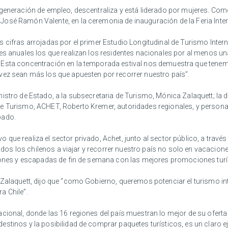
 generación de empleo, descentraliza y está liderado por mujeres. Co
José Ramón Valente, en la ceremonia de inauguración de la Feria Int
 cifras arrojadas por el primer Estudio Longitudinal de Turismo Inter
es anuales los que realizan los residentes nacionales por al menos una
 Esta concentración en la temporada estival nos demuestra que tene
vez sean más los que apuesten por recorrer nuestro país”.
stro de Estado, a la subsecretaria de Turismo, Mónica Zalaquett; la di
 Turismo, ACHET, Roberto Kremer, autoridades regionales, y personali
ábado.
ivo que realiza el sector privado, Achet, junto al sector público, a trav
 todos los chilenos a viajar y recorrer nuestro país no solo en vacacion
ciones y escapadas de fin de semana con las mejores promociones turí
 Zalaquett, dijo que “como Gobierno, queremos potenciar el turismo in
a Chile”.
acional, donde las 16 regiones del país muestran lo mejor de su ofer
estinos y la posibilidad de comprar paquetes turísticos, es un clar