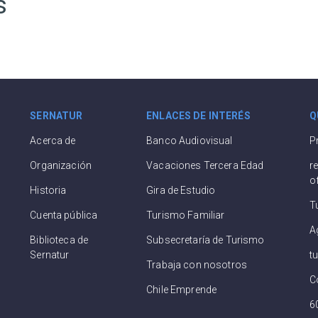
s
SERNATUR
ENLACES DE INTERÉS
Q
Acerca de
Banco Audiovisual
P
Organización
Vacaciones Tercera Edad
r
o
Historia
Gira de Estudio
T
Cuenta pública
Turismo Familiar
A
Biblioteca de
Subsecretaría de Turismo
Sernatur
t
Trabaja con nosotros
C
Chile Emprende
6