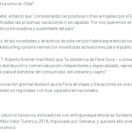
l turismo en Chile”.
leter, enfatizó que “considerando las positivas cifras arrojadas por el
nificadas las próximas vacaciones o escapadas. Por eso queremos exte
rística innovadora y sustentable del país”.
 de las novedades y atractivos de esta versión habrá experiencias turís
kitesurfing, turismo termal con novedosas activaciones para el públic
T, Roberto Kremer manifestó que “la existencia de Feria Vyva – conse
de distribución y comercialización independiente y especializado, repr
ara el bienestar del consumidor, del visitante y viajero”.
sociación gremial destacó que la Feria de Viajes y Vacaciones es una in
urísticos regionales con tour operadores nacionales.
productos turísticos innovadores con enfoque experiencial es fundamen
Más Valor Turístico 2018, impulsado por Sernatur, y que este año p
ronómico.