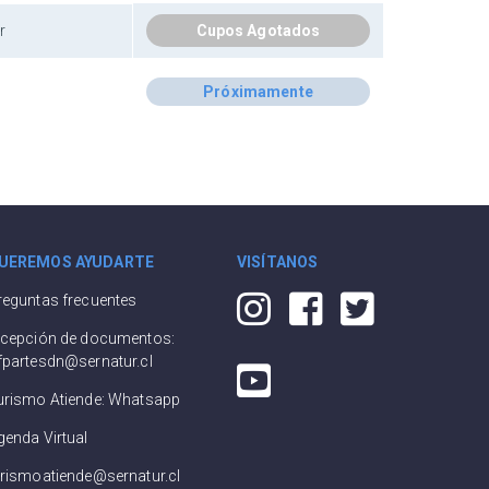
r
Cupos Agotados
Próximamente
UEREMOS AYUDARTE
VISÍTANOS
reguntas frecuentes
ecepción de documentos:
fpartesdn@sernatur.cl
urismo Atiende: Whatsapp
genda Virtual
urismoatiende@sernatur.cl