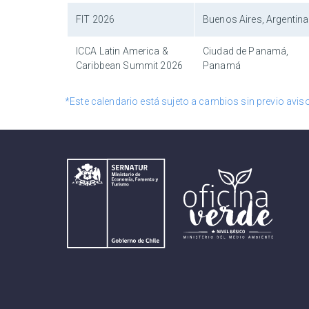
FIT 2026
Buenos Aires, Argentina
ICCA Latin America &
Ciudad de Panamá,
Caribbean Summit 2026
Panamá
*Este calendario está sujeto a cambios sin previo aviso