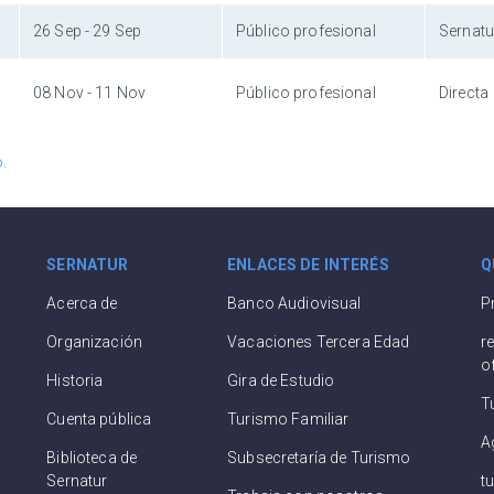
26 Sep - 29 Sep
Público profesional
Sernatu
08 Nov - 11 Nov
Público profesional
Directa
.
SERNATUR
ENLACES DE INTERÉS
Q
Acerca de
Banco Audiovisual
P
Organización
Vacaciones Tercera Edad
r
o
Historia
Gira de Estudio
T
Cuenta pública
Turismo Familiar
A
Biblioteca de
Subsecretaría de Turismo
Sernatur
t