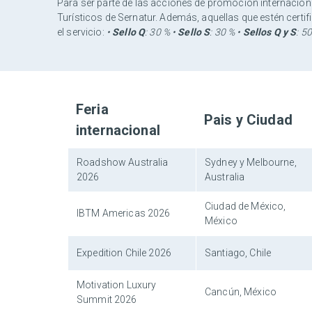
Para ser parte de las acciones de promoción internaciona
Turísticos de Sernatur. Además, aquellas que estén cert
el servicio:
•
Sello Q
: 30 %
•
Sello S
: 30 % •
Sellos Q y S
: 5
Feria
Pais y Ciudad
internacional
Roadshow Australia
Sydney y Melbourne,
2026
Australia
Ciudad de México,
IBTM Americas 2026
México
Expedition Chile 2026
Santiago, Chile
Motivation Luxury
Cancún, México
Summit 2026