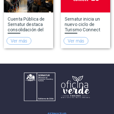
Cuenta Pública de
Sernatur inicia un
Sernatur destaca
nuevo ciclo de
consolidación del
Turismo Connect
turismo en 2025 y
para fortalecer la
presenta hoja de
inteligencia de
Ver más
Ver más
ruta para fortalecer
mercado de la
la competitividad
industria turística
del sector