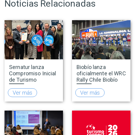
Noticias Relacionadas
Sernatur lanza
Biobío lanza
Compromiso Inicial
oficialmente el WRC
de Turismo
Rally Chile Biobío
Accesible para
2026 con 141
promover una
empresas
Ver más
Ver más
oferta turística más
adheridas al Sello
inclusiva
Rally