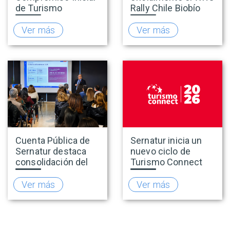
de Turismo
Rally Chile Biobío
Accesible para
2026 con 141
promover una
empresas
Ver más
Ver más
oferta turística más
adheridas al Sello
inclusiva
Rally
Cuenta Pública de
Sernatur inicia un
Sernatur destaca
nuevo ciclo de
consolidación del
Turismo Connect
turismo en 2025 y
para fortalecer la
presenta hoja de
inteligencia de
Ver más
Ver más
ruta para fortalecer
mercado de la
la competitividad
industria turística
del sector