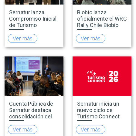
Sernatur lanza
Biobío lanza
Compromiso Inicial
oficialmente el WRC
de Turismo
Rally Chile Biobío
Accesible para
2026 con 141
promover una
empresas
Ver más
Ver más
oferta turística más
adheridas al Sello
inclusiva
Rally
Cuenta Pública de
Sernatur inicia un
Sernatur destaca
nuevo ciclo de
consolidación del
Turismo Connect
turismo en 2025 y
para fortalecer la
presenta hoja de
inteligencia de
Ver más
Ver más
ruta para fortalecer
mercado de la