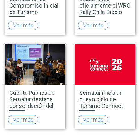
Compromiso Inicial
oficialmente el WRC
de Turismo
Rally Chile Biobío
Accesible para
2026 con 141
promover una
empresas
Ver más
Ver más
oferta turística más
adheridas al Sello
inclusiva
Rally
Cuenta Pública de
Sernatur inicia un
Sernatur destaca
nuevo ciclo de
consolidación del
Turismo Connect
turismo en 2025 y
para fortalecer la
presenta hoja de
inteligencia de
Ver más
Ver más
ruta para fortalecer
mercado de la
la competitividad
industria turística
del sector