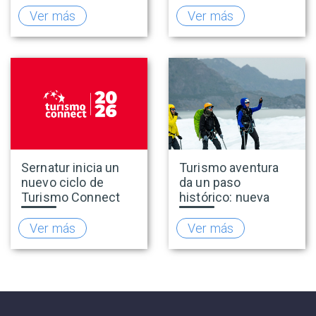
2026 con 141
turismo en 2025 y
empresas
presenta hoja de
Ver más
Ver más
adheridas al Sello
ruta para fortalecer
Rally
la competitividad
del sector
Sernatur inicia un
Turismo aventura
nuevo ciclo de
da un paso
Turismo Connect
histórico: nueva
para fortalecer la
normativa incorpora
inteligencia de
el salto bungee y
Ver más
Ver más
mercado de la
refuerza
industria turística
estándares de
seguridad