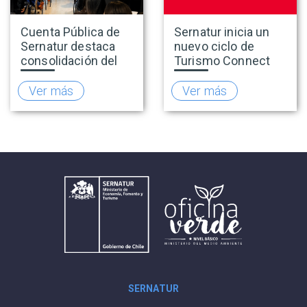
Cuenta Pública de
Sernatur inicia un
Sernatur destaca
nuevo ciclo de
consolidación del
Turismo Connect
turismo en 2025 y
para fortalecer la
presenta hoja de
inteligencia de
Ver más
Ver más
ruta para fortalecer
mercado de la
la competitividad
industria turística
del sector
SERNATUR