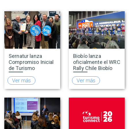
Sernatur lanza
Biobío lanza
Compromiso Inicial
oficialmente el WRC
de Turismo
Rally Chile Biobío
Accesible para
2026 con 141
promover una
empresas
Ver más
Ver más
oferta turística más
adheridas al Sello
inclusiva
Rally