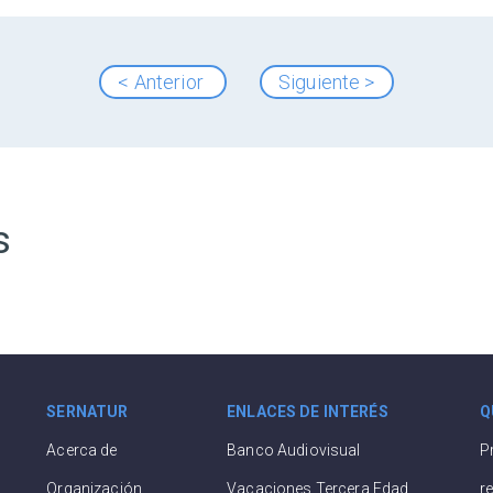
< Anterior
Siguiente >
s
SERNATUR
ENLACES DE INTERÉS
Q
Acerca de
Banco Audiovisual
P
Organización
Vacaciones Tercera Edad
r