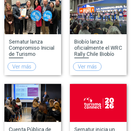
Sernatur lanza
Biobío lanza
Compromiso Inicial
oficialmente el WRC
de Turismo
Rally Chile Biobío
Accesible para
2026 con 141
promover una
empresas
Ver más
Ver más
oferta turística más
adheridas al Sello
inclusiva
Rally
Cuenta Pública de
Sernatur inicia un