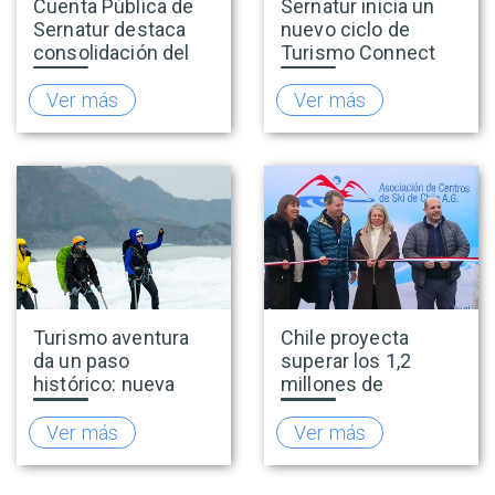
Cuenta Pública de
Sernatur inicia un
Sernatur destaca
nuevo ciclo de
consolidación del
Turismo Connect
turismo en 2025 y
para fortalecer la
presenta hoja de
inteligencia de
Ver más
Ver más
ruta para fortalecer
mercado de la
la competitividad
industria turística
del sector
Turismo aventura
Chile proyecta
da un paso
superar los 1,2
histórico: nueva
millones de
normativa incorpora
visitantes y
el salto bungee y
consolidarse como
Ver más
Ver más
refuerza
la capital del
estándares de
turismo de nieve del