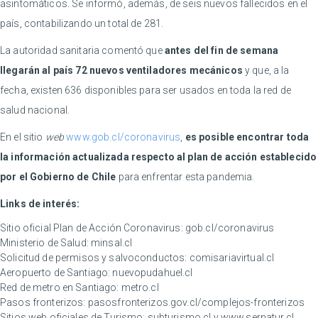
asintomáticos. Se informó, además, de seis nuevos fallecidos en el
país, contabilizando un total de 281.
La autoridad sanitaria comentó que
antes del fin de semana
llegarán al país 72 nuevos ventiladores mecánicos
y que, a la
fecha, existen 636 disponibles para ser usados en toda la red de
salud nacional.
En el sitio
web
www.gob.cl/coronavirus
,
es posible encontrar toda
la información actualizada respecto al plan de acción establecido
por el Gobierno de Chile
para enfrentar esta pandemia.
Links de interés:
Sitio oficial Plan de Acción Coronavirus:
gob.cl/coronavirus
Ministerio de Salud:
minsal.cl
Solicitud de permisos y salvoconductos:
comisariavirtual.cl
Aeropuerto de Santiago:
nuevopudahuel.cl
Red de metro en Santiago:
metro.cl
Pasos fronterizos:
pasosfronterizos.gov.cl/complejos-fronterizos
Sitios web oficiales de Turismo:
subturismo.cl
y
www.sernatur.cl