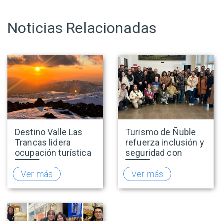
Noticias Relacionadas
Destino Valle Las
Turismo de Ñuble
Trancas lidera
refuerza inclusión y
ocupación turística
seguridad con
nacional durante
capacitaciones en
vacaciones de
accesibilidad y
Ver más
Ver más
invierno y proyecta
prevención de la
una positiva
explotación sexual
temporada
infantil en viajes y
turismo