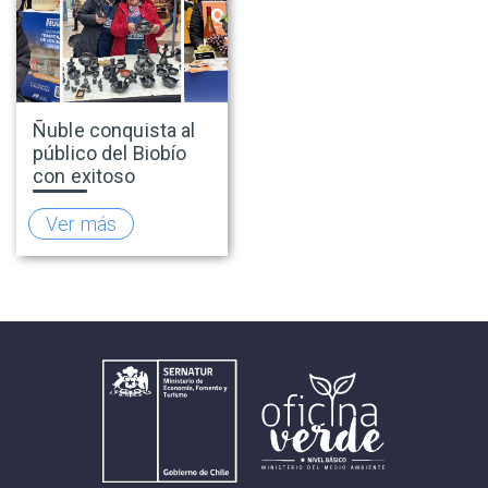
Ñuble conquista al
público del Biobío
con exitoso
lanzamiento de la
temporada de
Ver más
invierno 2026