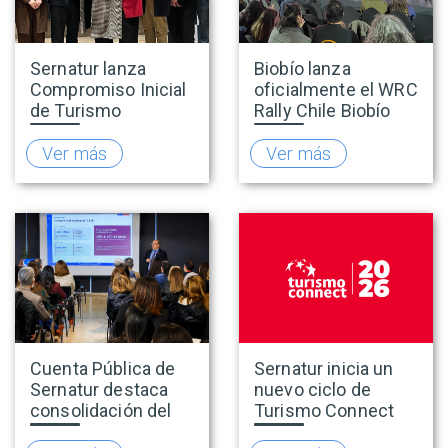
Sernatur lanza
Biobío lanza
Compromiso Inicial
oficialmente el WRC
de Turismo
Rally Chile Biobío
Accesible para
2026 con 141
promover una
empresas
Ver más
Ver más
oferta turística más
adheridas al Sello
inclusiva
Rally
Cuenta Pública de
Sernatur inicia un
Sernatur destaca
nuevo ciclo de
consolidación del
Turismo Connect
turismo en 2025 y
para fortalecer la