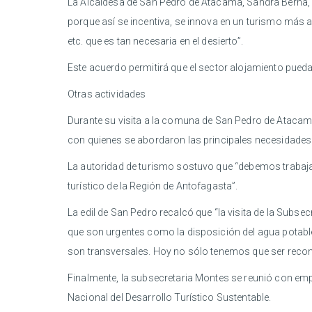
La Alcaldesa de San Pedro de Atacama, Sandra Berna, d
porque así se incentiva, se innova en un turismo más a
etc. que es tan necesaria en el desierto”.
Este acuerdo permitirá que el sector alojamiento pueda 
Otras actividades
Durante su visita a la comuna de San Pedro de Atacam
con quienes se abordaron las principales necesidades e
La autoridad de turismo sostuvo que “debemos trabajar
turístico de la Región de Antofagasta”.
La edil de San Pedro recalcó que “la visita de la Subs
que son urgentes como la disposición del agua potable
son transversales. Hoy no sólo tenemos que ser recon
Finalmente, la subsecretaria Montes se reunió con empr
Nacional del Desarrollo Turístico Sustentable.