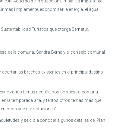
con este Acuerdo de Producción Limpia. Es importante
cir más limpiamente, economizar la energía, el agua,
 Sustentabilidad Turística que otorga Sernatur.
ldesa de la comuna, Sandra Berna y el consejo comunal
cortar las brechas existentes en el principal destino
antearle varios temas neurálgicos de nuestra comuna
a en la temporada alta, y tantos otros temas más que
 tenemos que dar soluciones”.
quietudes y se dio a conocer algunos detalles del Plan