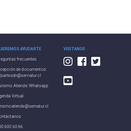
UEREMOS AYUDARTE
VISÍTANOS
reguntas frecuentes
ecepción de documentos:
fpartesdn@sernatur.cl
urismo Atiende: Whatsapp
genda Virtual
urismoatiende@sernatur.cl
ontáctanos
00 600 60 66