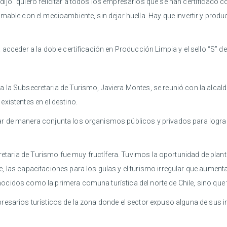
ijo “quiero felicitar a todos los empresarios que se han certificado 
mable con el medioambiente, sin dejar huella. Hay que invertir y produ
acceder a la doble certificación en Producción Limpia y el sello “S” de
a la Subsecretaria de Turismo, Javiera Montes, se reunió con la alca
xistentes en el destino.
 de manera conjunta los organismos públicos y privados para lograr a
ecretaria de Turismo fue muy fructífera. Tuvimos la oportunidad de pl
, las capacitaciones para los guías y el turismo irregular que aument
ocidos como la primera comuna turística del norte de Chile, sino que
esarios turísticos de la zona donde el sector expuso alguna de sus in