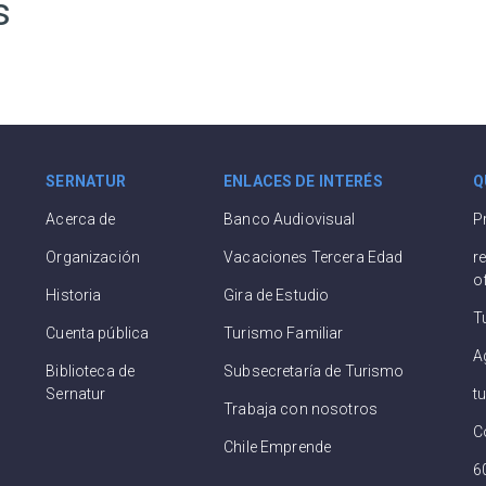
s
SERNATUR
ENLACES DE INTERÉS
Q
Acerca de
Banco Audiovisual
P
Organización
Vacaciones Tercera Edad
r
o
Historia
Gira de Estudio
T
Cuenta pública
Turismo Familiar
A
Biblioteca de
Subsecretaría de Turismo
Sernatur
t
Trabaja con nosotros
C
Chile Emprende
6