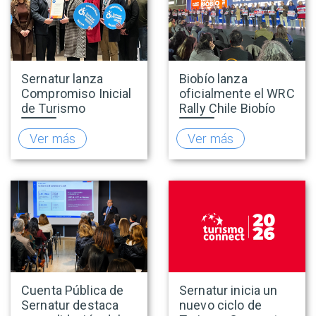
Sernatur lanza
Biobío lanza
Compromiso Inicial
oficialmente el WRC
de Turismo
Rally Chile Biobío
Accesible para
2026 con 141
promover una
empresas
Ver más
Ver más
oferta turística más
adheridas al Sello
inclusiva
Rally
Cuenta Pública de
Sernatur inicia un
Sernatur destaca
nuevo ciclo de