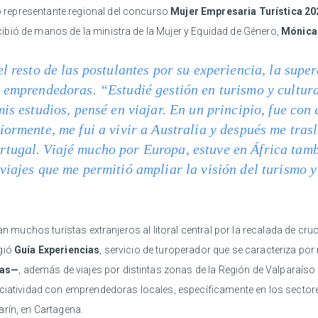
representante regional del concurso
Mujer Empresaria Turística 20
bió de manos de la ministra de la Mujer y Equidad de Género,
Mónica
l resto de las postulantes por su experiencia, la supe
 emprendedoras. “Estudié gestión en turismo y cultur
is estudios, pensé en viajar. En un principio, fue con 
iormente, me fui a vivir a Australia y después me tras
tugal. Viajé mucho por Europa, estuve en África tamb
viajes que me permitió ampliar la visión del turismo 
an muchos turistas extranjeros al litoral central por la recalada de cru
rgió
Guía Experiencias
, servicio de turoperador que se caracteriza por
tas—
, además de viajes por distintas zonas de la Región de Valparaíso 
ciatividad con emprendedoras locales, específicamente en los sectores
arín, en Cartagena.