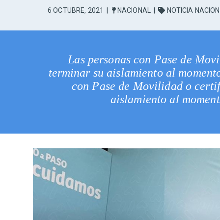
6 OCTUBRE, 2021
|
NACIONAL
|
NOTICIA NACIO
Las personas con Pase de Movi
terminar su aislamiento al momento
con Pase de Movilidad o certi
aislamiento al momento