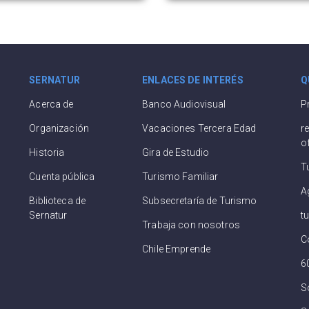
SERNATUR
ENLACES DE INTERÉS
Q
Acerca de
Banco Audiovisual
P
Organización
Vacaciones Tercera Edad
r
o
Historia
Gira de Estudio
T
Cuenta pública
Turismo Familiar
A
Biblioteca de
Subsecretaría de Turismo
Sernatur
t
Trabaja con nosotros
C
Chile Emprende
6
S