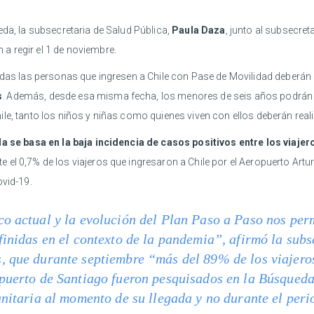
eda, la subsecretaria de Salud Pública,
Paula Daza
, junto al subsecre
a regir el 1 de noviembre.
 todas las personas que ingresen a Chile con Pase de Movilidad deber
s
. Además, desde esa misma fecha, los menores de seis años podrán sal
le, tanto los niños y niñas como quienes viven con ellos deberán reali
a se basa en la baja incidencia de casos positivos entre los viajer
el 0,7% de los viajeros que ingresaron a Chile por el Aeropuerto Arturo
ovid-19.
o actual y la evolución del Plan Paso a Paso nos per
finidas en el contexto de la pandemia”, afirmó la sub
, que durante septiembre “más del 89% de los viajero
opuerto de Santiago fueron pesquisados en la Búsqued
anitaria al momento de su llegada y no durante el per