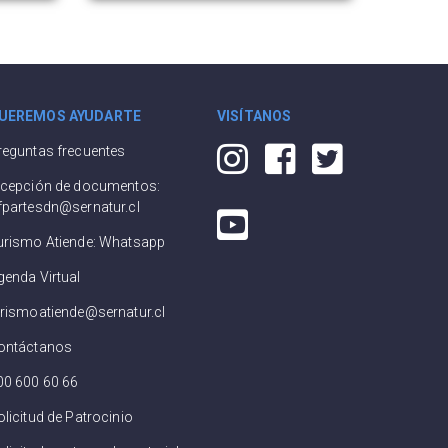
UEREMOS AYUDARTE
VISÍTANOS
reguntas frecuentes
ecepción de documentos:
fpartesdn@sernatur.cl
urismo Atiende: Whatsapp
genda Virtual
urismoatiende@sernatur.cl
ontáctanos
00 600 60 66
olicitud de Patrocinio