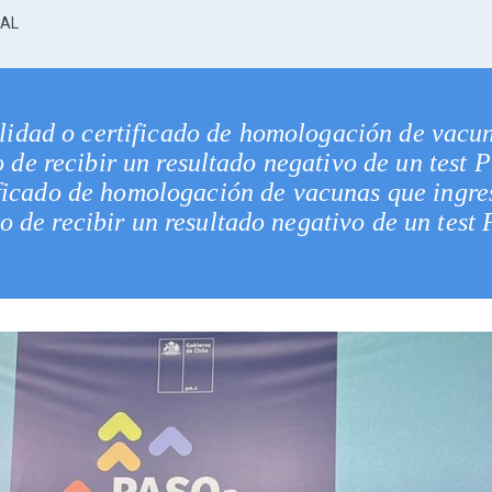
NAL
lidad o certificado de homologación de vacun
 de recibir un resultado negativo de un test 
ficado de homologación de vacunas que ingre
 de recibir un resultado negativo de un test