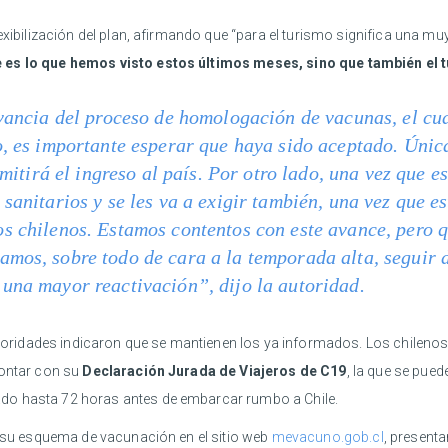
lexibilización del plan, afirmando que “para el turismo significa una 
e es lo que hemos visto estos últimos meses, sino que también el 
evancia del proceso de homologación de vacunas, el cu
o, es importante esperar que haya sido aceptado. Únic
ermitirá el ingreso al país. Por otro lado, una vez que 
sanitarios y se les va a exigir también, una vez que es
os chilenos. Estamos contentos con este avance, pero 
amos, sobre todo de cara a la temporada alta, seguir
una mayor reactivación”, dijo la autoridad.
autoridades indicaron que se mantienen los ya informados. Los chileno
contar con su
Declaración Jurada de Viajeros de C19
, la que se pue
do hasta 72 horas antes de embarcar rumbo a Chile.
r su esquema de vacunación en el sitio web
mevacuno.gob.cl
, present