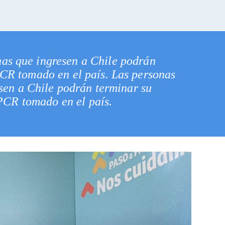
as que ingresen a Chile podrán
PCR tomado en el país. Las personas
sen a Chile podrán terminar su
 PCR tomado en el país.