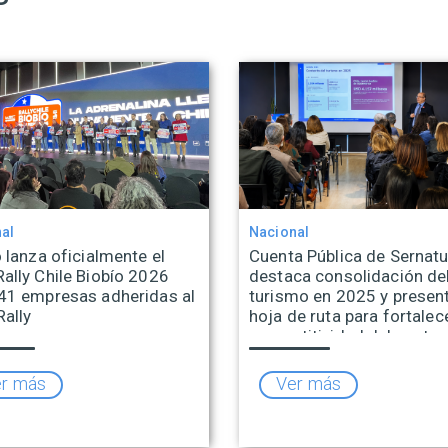
al
Nacional
 lanza oficialmente el
Cuenta Pública de Sernatu
ally Chile Biobío 2026
destaca consolidación de
41 empresas adheridas al
turismo en 2025 y presen
Rally
hoja de ruta para fortalece
competitividad del sector
r más
Ver más