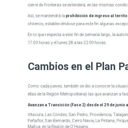
cierre de fronteras se extenderá, en las mismas condici
Así, se mantendrá la
prohibición de ingreso al territ
chilenos, estableciéndose para este fin algunas excepc
En lo que respecta a este fin de semana largo, la auto
17:00 horas y el lunes 28 a las 22:00 horas.
Cambios en el Plan P
Como cada jueves, también se dio a conocer la situaci
ellas de la Región Metropolitana) las que avanzan a fas
Avanzan a Transición (Fase 2) desde el 29 de junio a
Vitacura, Las Condes, San Pedro, Providencia, Talagant
Peñaflor, San Bernardo, Cerro Navia, La Pintana, Pirque
Malloa, en la Región de O’Higgins.