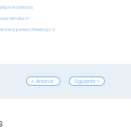
lejos-fronterizos
www.sernatur.cl
ile.travel
y
www.chileestuyo.cl
< Anterior
Siguiente >
s