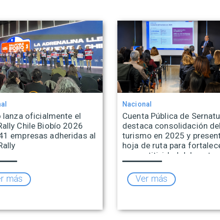
al
Nacional
 lanza oficialmente el
Cuenta Pública de Sernatu
ally Chile Biobío 2026
destaca consolidación de
41 empresas adheridas al
turismo en 2025 y presen
Rally
hoja de ruta para fortalece
competitividad del sector
r más
Ver más