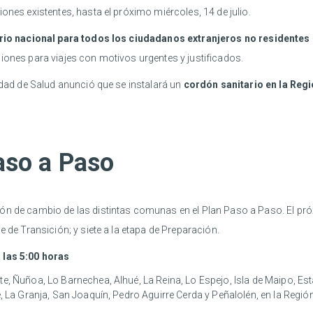
ones existentes, hasta el próximo miércoles, 14 de julio.
orio nacional para todos los ciudadanos extranjeros no residentes 
iones para viajes con motivos urgentes y justificados.
ridad de Salud anunció que se instalará un
cordón sanitario en la Reg
aso a Paso
ón de cambio de las distintas comunas en el Plan Paso a Paso. El pró
e de Transición; y siete a la etapa de Preparación.
 las 5:00 horas
e, Ñuñoa, Lo Barnechea, Alhué, La Reina, Lo Espejo, Isla de Maipo, Esta
, La Granja, San Joaquín, Pedro Aguirre Cerda y Peñalolén, en la Regió