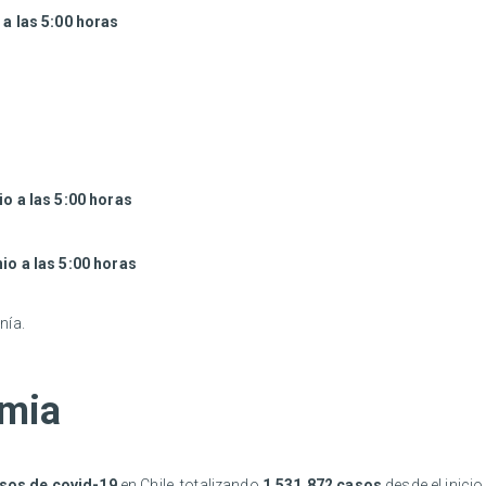
 a las 5:00 horas
io a las 5:00 horas
nio a las 5:00 horas
nía.
emia
sos de covid-19
en Chile, totalizando
1.531.872 casos
desde el inici