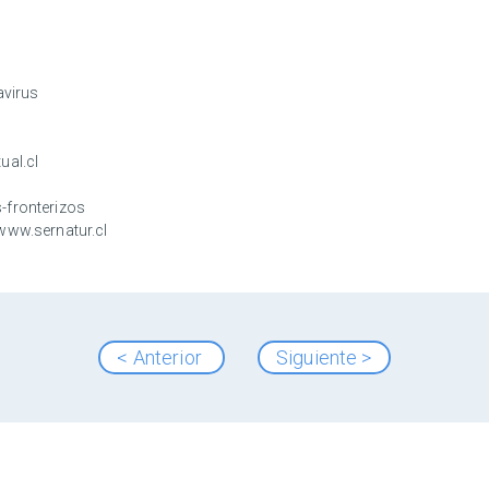
avirus
ual.cl
-fronterizos
www.sernatur.cl
< Anterior
Siguiente >