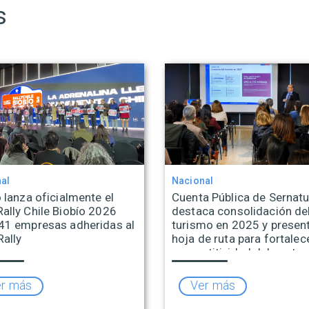
s
al
Nacional
 lanza oficialmente el
Cuenta Pública de Sernatu
ally Chile Biobío 2026
destaca consolidación de
41 empresas adheridas al
turismo en 2025 y presen
Rally
hoja de ruta para fortalece
competitividad del sector
r más
Ver más