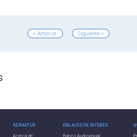
< Anterior
Siguiente >
s
SERNATUR
ENLACES DE INTERÉS
Q
Acerca de
Banco Audiovisual
P