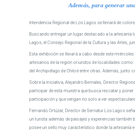
Además, para generar una 
Intendencia Regional de Los Lagos se llenará de color
Buscando entregar un lugar destacado a la artesanía lo
Lagos, el Consejo Regional de la Cultura y las Artes, ju
Esta exhibición se llevará a cabo desde este miércoles 1
artesanos de la región oriundos de localidades como: L
del Archipiélago de Chiloé entre otras. Además, junto co
Sobre la iniciativa, Alejandro Bernales, Director Regio
participar de esta muestra que busca rescatar y poner
participación y que vengan no solo a ver espectaculares
Fernando Ortúzar, Director de Sernatur Los Lagos señal
un turista además de paisajes y experiencias también 
posee un sello muy característico donde la artesanía en