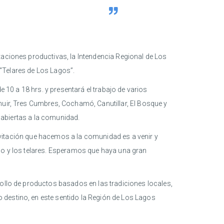
taciones productivas, la Intendencia Regional de Los
 “Telares de Los Lagos”.
e 10 a 18 hrs. y presentará el trabajo de varios
nuir, Tres Cumbres, Cochamó, Canutillar, El Bosque y
s abiertas a la comunidad.
 invitación que hacemos a la comunidad es a venir y
ido y los telares. Esperamos que haya una gran
rollo de productos basados en las tradiciones locales,
 destino, en este sentido la Región de Los Lagos