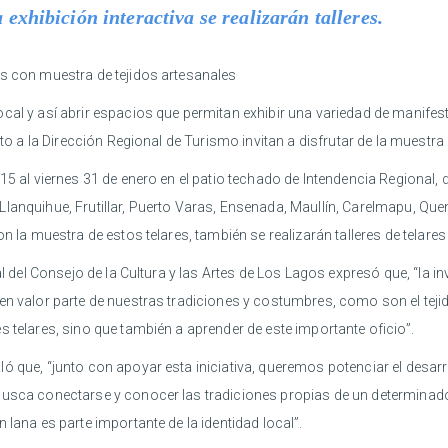
exhibición interactiva se realizarán talleres.
es con muestra de tejidos artesanales
cal y así abrir espacios que permitan exhibir una variedad de manifes
nto a la Dirección Regional de Turismo invitan a disfrutar de la muestra
5 al viernes 31 de enero en el patio techado de Intendencia Regional, d
lanquihue, Frutillar, Puerto Varas, Ensenada, Maullín, Carelmapu, Que
n la muestra de estos telares, también se realizarán talleres de telare
nal del Consejo de la Cultura y las Artes de Los Lagos expresó que, “la
 en valor parte de nuestras tradiciones y costumbres, como son el tej
 telares, sino que también a aprender de este importante oficio”.
ó que, “junto con apoyar esta iniciativa, queremos potenciar el desar
busca conectarse y conocer las tradiciones propias de un determinado
 lana es parte importante de la identidad local”.