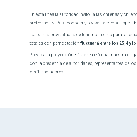
En esta línea la autoridad invitó “a las chilenas y chi
preferencias. Para conocer y revisar la oferta disponibl
Las cifras proyectadas de turismo interno para la tempor
totales con pernoctación
fluctuará entre los 25,4 y l
Previo a la proyección 3D, se realizó una muestra de
con la presencia de autoridades, representantes de lo
e influenciadores.