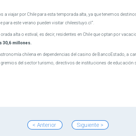
lenos a viajar por Chile para esta temporada alta, ya que tenemos desti
e para este verano pueden visitar chileestuyo.cl”.
ada alta o estival, es decir, residentes en Chile que optan por vacacio
os 30,6 millones.
 gastronomía chilena en dependencias del casino de BancoEstado, a c
s gremios del sector turismo, directivos de instituciones de educació
< Anterior
Siguiente >