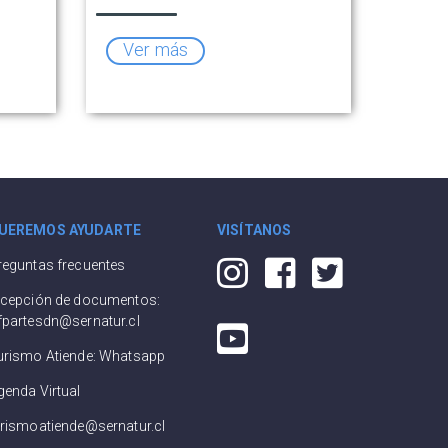
turística
Ver más
UEREMOS AYUDARTE
VISÍTANOS
reguntas frecuentes
ecepción de documentos:
fpartesdn@sernatur.cl
urismo Atiende: Whatsapp
genda Virtual
urismoatiende@sernatur.cl