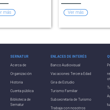
competitividad del sector
r más
Ver más
SERNATUR
ENLACES DE INTERÉS
Q
Acerca de
Banco Audiovisual
P
Organización
Vacaciones Tercera Edad
r
o
Historia
Gira de Estudio
T
Cuenta pública
Turismo Familiar
A
Biblioteca de
Subsecretaría de Turismo
Sernatur
t
Trabaja con nosotros