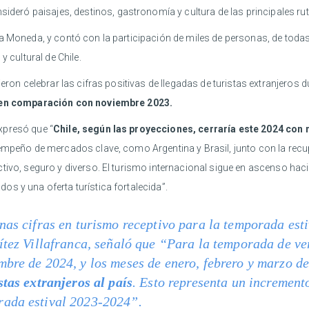
ideró paisajes, destinos, gastronomía y cultura de las principales ruta
a Moneda, y contó con la participación de miles de personas, de todas
y cultural de Chile.
ieron celebrar las cifras positivas de llegadas de turistas extranjeros
en comparación con noviembre 2023.
xpresó que “
Chile, según las proyecciones, cerraría este 2024 con 
sempeño de mercados clave, como Argentina y Brasil, junto con la recu
ctivo, seguro y diverso. El turismo internacional sigue en ascenso ha
s y una oferta turística fortalecida”.
nas cifras en turismo receptivo para la temporada esti
nítez Villafranca, señaló que “Para la temporada de v
bre de 2024, y los meses de enero, febrero y marzo de
stas extranjeros al país
. Esto representa un incremen
rada estival 2023-2024”.