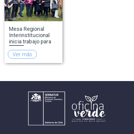
Mesa Regional
Interinstitucional
inicia trabajo para
fortalecer el
turismo rural en
Ver más
O’Higgins