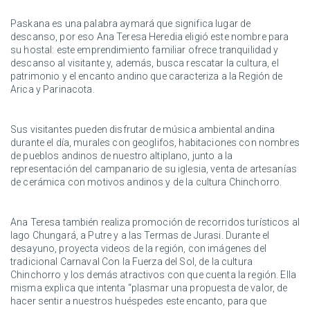
Paskana es una palabra aymará que significa lugar de
descanso, por eso Ana Teresa Heredia eligió este nombre para
su hostal: este emprendimiento familiar ofrece tranquilidad y
descanso al visitante y, además, busca rescatar la cultura, el
patrimonio y el encanto andino que caracteriza a la Región de
Arica y Parinacota.
Sus visitantes pueden disfrutar de música ambiental andina
durante el día, murales con geoglifos, habitaciones con nombres
de pueblos andinos de nuestro altiplano, junto a la
representación del campanario de su iglesia, venta de artesanías
de cerámica con motivos andinos y de la cultura Chinchorro.
Ana Teresa también realiza promoción de recorridos turísticos al
lago Chungará, a Putre y a las Termas de Jurasi. Durante el
desayuno, proyecta videos de la región, con imágenes del
tradicional Carnaval Con la Fuerza del Sol, de la cultura
Chinchorro y los demás atractivos con que cuenta la región. Ella
misma explica que intenta “plasmar una propuesta de valor, de
hacer sentir a nuestros huéspedes este encanto, para que