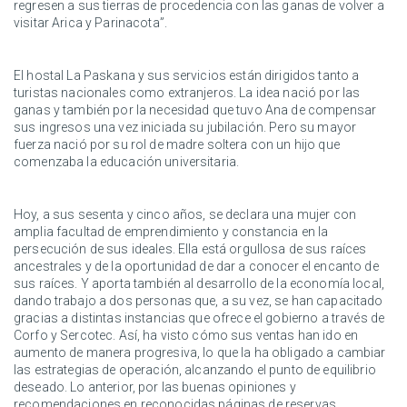
regresen a sus tierras de procedencia con las ganas de volver a
visitar Arica y Parinacota”.
El hostal La Paskana y sus servicios están dirigidos tanto a
turistas nacionales como extranjeros. La idea nació por las
ganas y también por la necesidad que tuvo Ana de compensar
sus ingresos una vez iniciada su jubilación. Pero su mayor
fuerza nació por su rol de madre soltera con un hijo que
comenzaba la educación universitaria.
Hoy, a sus sesenta y cinco años, se declara una mujer con
amplia facultad de emprendimiento y constancia en la
persecución de sus ideales. Ella está orgullosa de sus raíces
ancestrales y de la oportunidad de dar a conocer el encanto de
sus raíces. Y aporta también al desarrollo de la economía local,
dando trabajo a dos personas que, a su vez, se han capacitado
gracias a distintas instancias que ofrece el gobierno a través de
Corfo y Sercotec. Así, ha visto cómo sus ventas han ido en
aumento de manera progresiva, lo que la ha obligado a cambiar
las estrategias de operación, alcanzando el punto de equilibrio
deseado. Lo anterior, por las buenas opiniones y
recomendaciones en reconocidas páginas de reservas