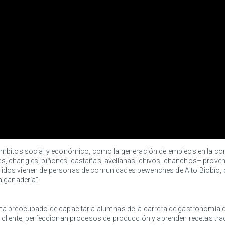
os ámbitos social y económico, como la generación de empleos en la 
es, changles, piñones, castañas, avellanas, chivos, chanchos– prove
iridos vienen de personas de comunidades pewenches de Alto Biobío, 
a ganadería”.
 ha preocupado de capacitar a alumnas de la carrera de gastronomía de
l cliente, perfeccionan procesos de producción y aprenden recetas tra