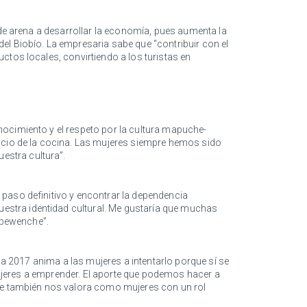
 de arena a desarrollar la economía, pues aumenta la
el Biobío. La empresaria sabe que “contribuir con el
ctos locales, convirtiendo a los turistas en
nocimiento y el respeto por la cultura mapuche-
ficio de la cocina. Las mujeres siempre hemos sido
estra cultura”.
paso definitivo y encontrar la dependencia
estra identidad cultural. Me gustaría que muchas
 pewenche”.
ca 2017 anima a las mujeres a intentarlo porque sí se
 mujeres a emprender. El aporte que podemos hacer a
que también nos valora como mujeres con un rol