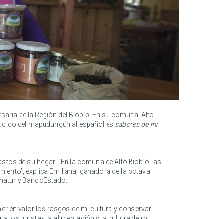
aria de la Región del Biobío. En su comuna, Alto
aducido del mapudungún al español es
sabores de mi
astos de su hogar. “En la comuna de Alto Biobío, las
iento”, explica Emiliana, ganadora de la octava
ernatur y BancoEstado.
ner en valor los rasgos de mi cultura y conservar
los turistas la alimentación y la cultura de mi