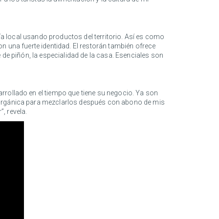
mía local usando productos del territorio. Así es como
n una fuerte identidad. El restorán también ofrece
 de piñón, la especialidad de la casa. Esenciales son
rrollado en el tiempo que tiene su negocio. Ya son
a orgánica para mezclarlos después con abono de mis
, revela.