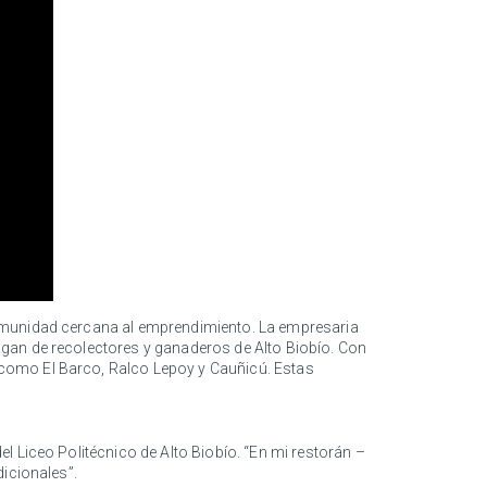
comunidad cercana al emprendimiento. La empresaria
ngan de recolectores y ganaderos de Alto Biobío. Con
como El Barco, Ralco Lepoy y Cauñicú. Estas
l Liceo Politécnico de Alto Biobío. “En mi restorán –
dicionales”.