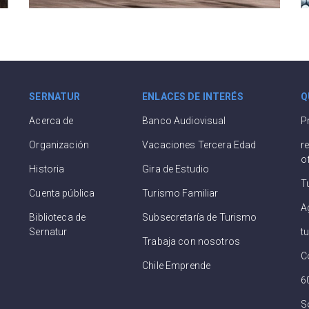
SERNATUR
ENLACES DE INTERÉS
Q
Acerca de
Banco Audiovisual
P
Organización
Vacaciones Tercera Edad
r
o
Historia
Gira de Estudio
T
Cuenta pública
Turismo Familiar
A
Biblioteca de
Subsecretaría de Turismo
Sernatur
t
Trabaja con nosotros
C
Chile Emprende
6
S