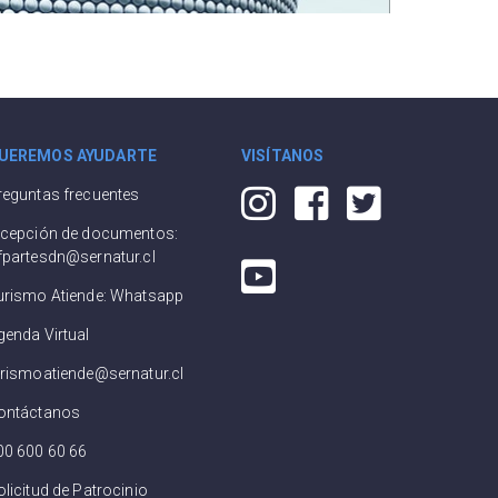
UEREMOS AYUDARTE
VISÍTANOS
reguntas frecuentes
ecepción de documentos:
fpartesdn@sernatur.cl
urismo Atiende: Whatsapp
genda Virtual
urismoatiende@sernatur.cl
ontáctanos
00 600 60 66
olicitud de Patrocinio