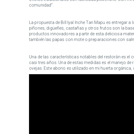
comunidad”.
La propuesta de Bill Iyal Inche Tan Mapu es entregar a 
piñones, digüeñes, castañas y otros frutos son la base
productos innovadores a partir de esta deliciosa materi
también las papas con mote o preparaciones con salmón
Una de las características notables del restorán es e
casi tres años. Una de estas medidas es el manejo de
ovejas. Este abono es utilizado en mi huerta orgánica