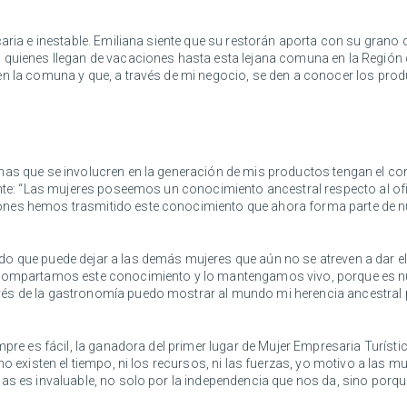
caria e inestable. Emiliana siente que su restorán aporta con su grano
 quienes llegan de vacaciones hasta esta lejana comuna en la Región d
n la comuna y que, a través de mi negocio, se den a conocer los produ
nas que se involucren en la generación de mis productos tengan el co
vante: “Las mujeres poseemos un conocimiento ancestral respecto al o
nes hemos trasmitido este conocimiento que ahora forma parte de nu
o que puede dejar a las demás mujeres que aún no se atreven a dar el 
 compartamos este conocimiento y lo mantengamos vivo, porque es nu
vés de la gastronomía puedo mostrar al mundo mi herencia ancestral
mpre es fácil, la ganadora del primer lugar de Mujer Empresaria Turísti
no existen el tiempo, ni los recursos, ni las fuerzas, yo motivo a las
mas es invaluable, no solo por la independencia que nos da, sino por