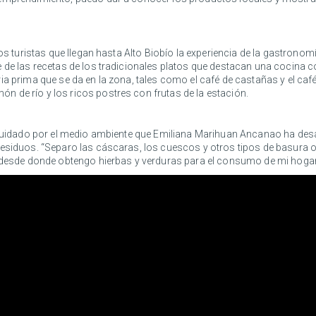
los turistas que llegan hasta Alto Biobío la experiencia de la gastrono
 de las recetas de los tradicionales platos que destacan una cocina co
a prima que se da en la zona, tales como el café de castañas y el café
 de río y los ricos postres con frutas de la estación.
l cuidado por el medio ambiente que Emiliana Marihuan Ancanao ha desa
 residuos. “Separo las cáscaras, los cuescos y otros tipos de basur
, desde donde obtengo hierbas y verduras para el consumo de mi hogar”