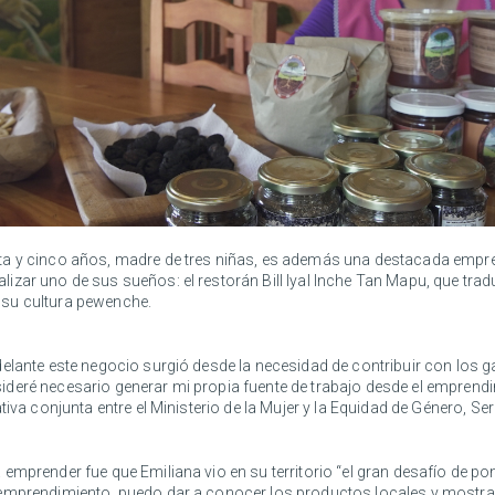
ta y cinco años, madre de tres niñas, es además una destacada empres
izar uno de sus sueños: el restorán Bill Iyal Inche Tan Mapu, que tr
e su cultura pewenche.
elante este negocio surgió desde la necesidad de contribuir con los g
deré necesario generar mi propia fuente de trabajo desde el emprendim
tiva conjunta entre el Ministerio de la Mujer y la Equidad de Género, S
emprender fue que Emiliana vio en su territorio “el gran desafío de po
mprendimiento, puedo dar a conocer los productos locales y mostrar a 