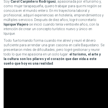
Soy
Carol Carpintero Rodríguez
, apasionada por el turismo y,
como mujer tarapaqueña, quiero trabajar para que mi región se
conozca en el mundo entero. En mi trayectoria laboral y
profesional, adquirí experiencias en hotelería, emprendimientos y
múltiples servicios. Después de diez años, logré concretarlo:
Iquique Viajero
se inició cuando tenía veintisiete años, con la
intención de crear un concepto turístico nuevo y único en
Iquique.
Todo fue tomando forma cuando me atreví y reuní el dinero
suficiente para arrendar una gran casona en calle Baquedano. Se
presentaron miles de dificultades, pero logré gestionar y reunir
todo lo que me apasiona en un solo lugar:
el turismo, el arte y
la cultura son los pilares y el corazón que dan vida a este
sueño que hoy es una realidad
.