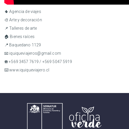
🌵 Agencia de viajes
🎨 Arte y decoración
📌 Talleres de arte
🏠 Bienes raíces
📍 Baquedano 1129
📧 iquiqueviajeros@gmail.com
☎️ +569 3457 7619 / +569 5047 5919
⌨️ www.iquiqueviajero.cl