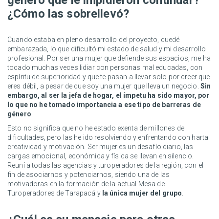
género que le impidieron continuar?
¿Cómo las sobrellevó?
Cuando estaba en pleno desarrollo del proyecto, quedé
embarazada, lo que dificultó mi estado de salud y mi desarrollo
profesional. Por ser una mujer que defiende sus espacios, me ha
tocado muchas veces lidiar con personas mal educadas, con
espíritu de superioridad y que te pasan a llevar solo por creer que
eres débil, a pesar de que soy una mujer que lleva un negocio.
Sin
embargo, al ser la jefa de hogar, el ímpetu ha sido mayor, por
lo que no he tomado importancia a ese tipo de barreras de
género
.
Esto no significa que no he estado exenta de millones de
dificultades, pero las he ido resolviendo y enfrentando con harta
creatividad y motivación. Ser mujer es un desafío diario, las
cargas emocional, económica y física se llevan en silencio.
Reuní a todas las agencias y turoperadores de la región, con el
fin de asociarnos y potenciarnos, siendo una de las
motivadoras en la formación de la actual Mesa de
Turoperadores de Tarapacá y
la única mujer del grupo
.