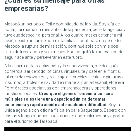
¿Cuál es su mensaje para otras
empresarias?
Me tocó un periodo difícil y complicado de la vida. Soy jefa de
hogar, fui mamá un mes antes de la pandemia, cerré la agencia y
tuve que despedir al personal. A los cuatro meses de tener a mi
bebé, decidí mudarme con mi familia al local, para no perderlo.
Me tocó la ruptura de mi relación, continué sola con mis dos
hijos de trece años y seis meses. Eso no quitó la motivación de
seguir adelante y perseverar en este rubro.
A la espera de la reactivación y la supervivencia, me dediqué a
comercializar de todo: oficinas virtuales, té y café en el frontis,
talleres de renovación y reciclaje de muebles, venta de pinturas e
insumos, árboles de navidad en madera, pan artesanal, etcétera.
Formé redes asociativas con emprendedoras y operadores
turísticos locales.
Creo que el género femenino con sus
múltiples roles tiene una capacidad única de tomar
conciencia y rápida acción ante cualquier dificultad
. Soy la
única agencia con oficina física en calle Baquedano. Espero con
ansias y tengo muchas nuevas ideas que implementar y aportar
para el turismo de Tarapacá.