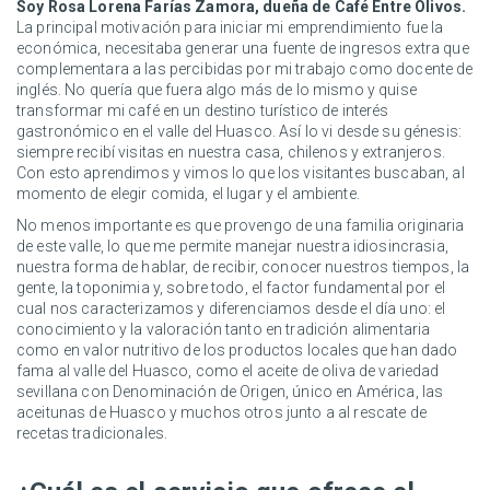
Soy Rosa Lorena Farías Zamora, dueña de Café Entre Olivos.
La principal motivación para iniciar mi emprendimiento fue la
económica, necesitaba generar una fuente de ingresos extra que
complementara a las percibidas por mi trabajo como docente de
inglés. No quería que fuera algo más de lo mismo y quise
transformar mi café en un destino turístico de interés
gastronómico en el valle del Huasco. Así lo vi desde su génesis:
siempre recibí visitas en nuestra casa, chilenos y extranjeros.
Con esto aprendimos y vimos lo que los visitantes buscaban, al
momento de elegir comida, el lugar y el ambiente.
No menos importante es que provengo de una familia originaria
de este valle, lo que me permite manejar nuestra idiosincrasia,
nuestra forma de hablar, de recibir, conocer nuestros tiempos, la
gente, la toponimia y, sobre todo, el factor fundamental por el
cual nos caracterizamos y diferenciamos desde el día uno: el
conocimiento y la valoración tanto en tradición alimentaria
como en valor nutritivo de los productos locales que han dado
fama al valle del Huasco, como el aceite de oliva de variedad
sevillana con Denominación de Origen, único en América, las
aceitunas de Huasco y muchos otros junto a al rescate de
recetas tradicionales.