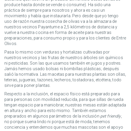
produce hasta donde se vende o consume). Ha sido una
práctica de siempre para nosotros y ahora es casi un
movimiento y había que instaurarla. Pero desde que yo tengo
uso de razón nuestra cosecha de olivas va a la almazara de
nuestros vecinos Payantume a 2,5 kilómetros de distancia y
vuelve a nuestra cocina en forma de aceite para nuestras
preparaciones, para consumo propio y para los clientes de Entre
Olivos.
Pasa lo mismo con verduras y hortalizas cultivadas por
nuestros vecinos y las frutas de nuestros árboles sin químicos
ni pesticidas. Son las que usamos también en jugos y postres.
Jamás hemos usado bolsas ni bombillas plásticas; después
salió la normativa. Las macetas para nuestras plantas son ollas,
teteras, jugueras, tazones, lecheros, tostadoras, etcétera, todo
sirve para poner plantas.
Respecto a la inclusión, el espacio físico está preparado para
para personas con movilidad reducida, para que sillas de rueda
tengan espacio para maniobrar, nuestras mesas están adaptada
en altura y ancho para esto mismo. También estamos
preparados en algunos parámetros de la inclusión
pet friendly
,
no porque suena lindo ni porque está de moda, tenemos
conciencia y entendemos que muchas mascotas son el apoyo