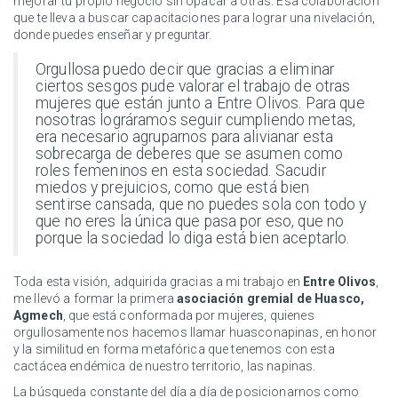
mejorar tu propio negocio sin opacar a otras. Esa colaboración
que te lleva a buscar capacitaciones para lograr una nivelación,
donde puedes enseñar y preguntar.
Orgullosa puedo decir que gracias a eliminar
ciertos sesgos pude valorar el trabajo de otras
mujeres que están junto a Entre Olivos. Para que
nosotras lográramos seguir cumpliendo metas,
era necesario agruparnos para alivianar esta
sobrecarga de deberes que se asumen como
roles femeninos en esta sociedad. Sacudir
miedos y prejuicios, como que está bien
sentirse cansada, que no puedes sola con todo y
que no eres la única que pasa por eso, que no
porque la sociedad lo diga está bien aceptarlo.
Toda esta visión, adquirida gracias a mi trabajo en
Entre Olivos
,
me llevó a formar la primera
asociación gremial de Huasco,
Agmech
, que está conformada por mujeres, quienes
orgullosamente nos hacemos llamar huasconapinas, en honor
y la similitud en forma metafórica que tenemos con esta
cactácea endémica de nuestro territorio, las napinas.
La búsqueda constante del día a día de posicionarnos como