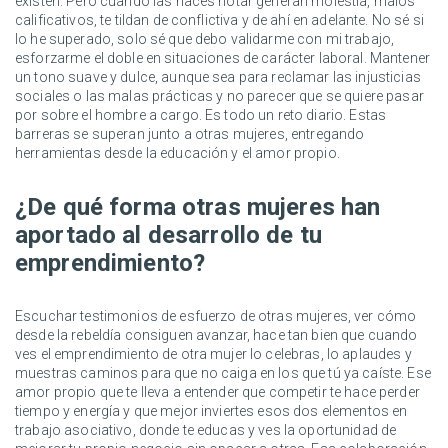
existen. Pero cuando las haces notar generan molestia, malos
calificativos, te tildan de conflictiva y de ahí en adelante. No sé si
lo he superado, solo sé que debo validarme con mi trabajo,
esforzarme el doble en situaciones de carácter laboral. Mantener
un tono suave y dulce, aunque sea para reclamar las injusticias
sociales o las malas prácticas y no parecer que se quiere pasar
por sobre el hombre a cargo. Es todo un reto diario. Estas
barreras se superan junto a otras mujeres, entregando
herramientas desde la educación y el amor propio.
¿De qué forma otras mujeres han
aportado al desarrollo de tu
emprendimiento?
Escuchar testimonios de esfuerzo de otras mujeres, ver cómo
desde la rebeldía consiguen avanzar, hace tan bien que cuando
ves el emprendimiento de otra mujer lo celebras, lo aplaudes y
muestras caminos para que no caiga en los que tú ya caíste. Ese
amor propio que te lleva a entender que competir te hace perder
tiempo y energía y que mejor inviertes esos dos elementos en
trabajo asociativo, donde te educas y ves la oportunidad de