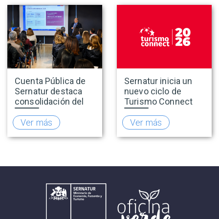
Cuenta Pública de
Sernatur inicia un
Sernatur destaca
nuevo ciclo de
consolidación del
Turismo Connect
turismo en 2025 y
para fortalecer la
presenta hoja de
inteligencia de
Ver más
Ver más
ruta para fortalecer
mercado de la
la competitividad
industria turística
del sector