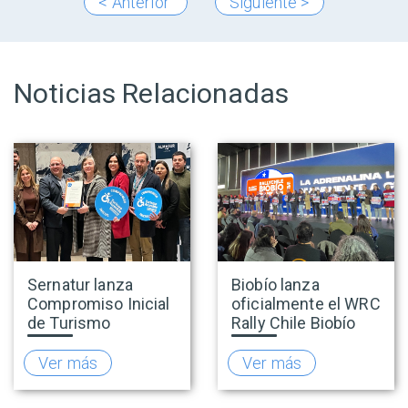
< Anterior
Siguiente >
Noticias Relacionadas
Sernatur lanza
Biobío lanza
Compromiso Inicial
oficialmente el WRC
de Turismo
Rally Chile Biobío
Accesible para
2026 con 141
promover una
empresas
Ver más
Ver más
oferta turística más
adheridas al Sello
inclusiva
Rally