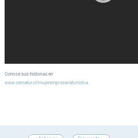
Conoce sus historias en
www.sernatur.cl/mujerempresariaturistica
.