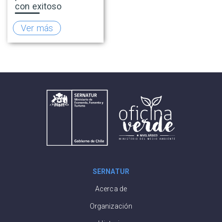
con exitoso
lanzamiento de la
temporada de
Ver más
invierno 2026
SERNATUR
Acerca de
Organización