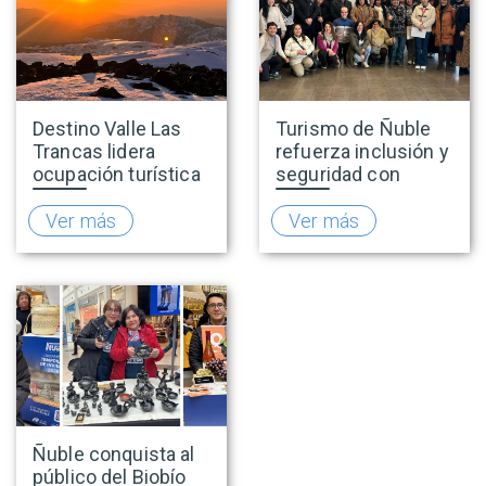
Destino Valle Las
Turismo de Ñuble
Trancas lidera
refuerza inclusión y
ocupación turística
seguridad con
nacional durante
capacitaciones en
vacaciones de
accesibilidad y
Ver más
Ver más
invierno y proyecta
prevención de la
una positiva
explotación sexual
temporada
infantil en viajes y
turismo
Ñuble conquista al
público del Biobío